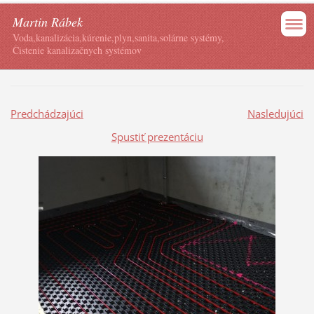
Martin Rábek
Voda,kanalizácia,kúrenie,plyn,sanita,solárne systémy,
Čistenie kanalizačnych systémov
Predchádzajúci
Nasledujúci
Spustiť prezentáciu