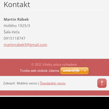
Kontakt
Martin Rábek
Hollého 1925/3
Šaľa-Veča
0915118747
martinra
bek9@gma
il.com
© 2011 Všetky práva vyhradené.
Tvorba web stránok zdarma
Zobraziť:
Mobilnú verziu
|
Štandardnú verziu