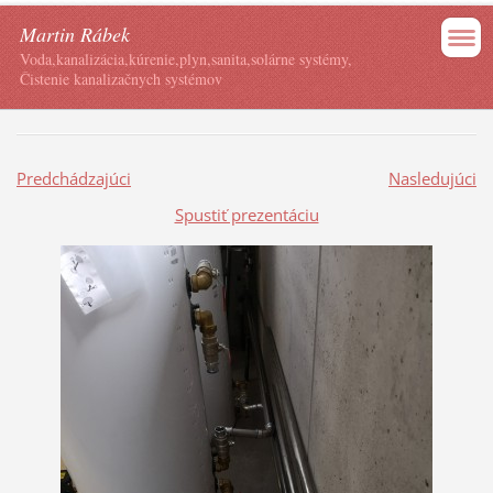
Martin Rábek
Voda,kanalizácia,kúrenie,plyn,sanita,solárne systémy,
Čistenie kanalizačnych systémov
Predchádzajúci
Nasledujúci
Spustiť prezentáciu