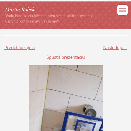
Martin Rábek
Voda,kanalizácia,kúrenie,plyn,sanita,solárne systémy,
Čistenie kanalizačnych systémov
Predchádzajúci
Nasledujúci
Spustiť prezentáciu