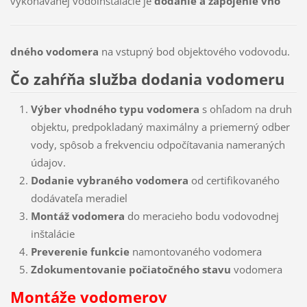
vykonávanej vodoinštalácie je
dodanie a zapojenie vho
dného vodomera
na vstupný bod objektového vodovodu.
Čo zahŕňa služba dodania vodomeru
Výber vhodného typu vodomera
s ohľadom na druh
objektu, predpokladaný maximálny a priemerný odber
vody, spôsob a frekvenciu odpočítavania nameraných
údajov.
Dodanie vybraného vodomera
od certifikovaného
dodávateľa meradiel
Montáž vodomera
do meracieho bodu vodovodnej
inštalácie
Preverenie funkcie
namontovaného vodomera
Zdokumentovanie počiatočného stavu
vodomera
Montáže vodomerov