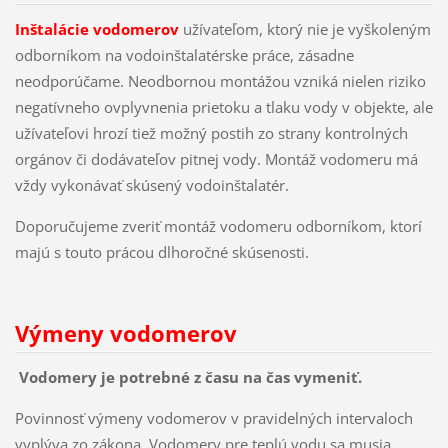
Inštalácie vodomerov
užívateľom, ktorý nie je vyškoleným
odborníkom na vodoinštalatérske práce, zásadne
neodporúčame. Neodbornou montážou vzniká nielen riziko
negatívneho ovplyvnenia prietoku a tlaku vody v objekte, ale
užívateľovi hrozí tiež možný postih zo strany kontrolných
orgánov či dodávateľov pitnej vody. Montáž vodomeru má
vždy vykonávať skúsený vodoinštalatér.
Doporučujeme zveriť montáž vodomeru odborníkom, ktorí
majú s touto prácou dlhoročné skúsenosti.
Výmeny vodomerov
Vodomery je potrebné z času na čas vymeniť.
Povinnosť výmeny vodomerov v pravidelných intervaloch
vyplýva zo zákona. Vodomery pre teplú vodu sa musia